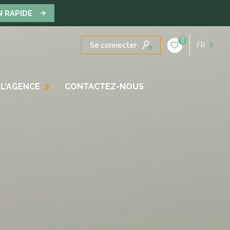
N RAPIDE
0
Se connecter
FR
L'AGENCE
CONTACTEZ-NOUS
OS SOLUTIONS