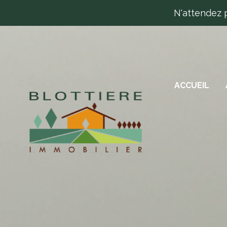
N'attendez 
M
ACCUEIL
A
T