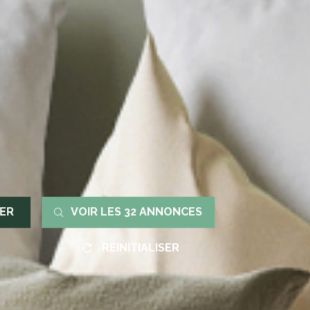
RER
VOIR LES
32
ANNONCES
RÉINITIALISER