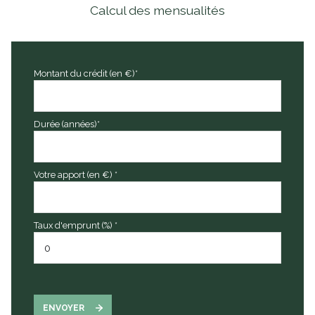
Calcul des mensualités
Montant du crédit (en €)*
Durée (années)*
Votre apport (en €) *
Taux d'emprunt (%) *
ENVOYER