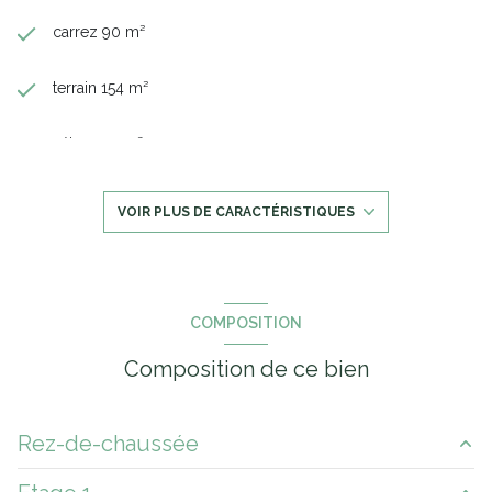
carrez 90 m²
terrain 154 m²
séjour 22 m²
2 chambre(s)
VOIR PLUS DE CARACTÉRISTIQUES
1 salle(s) de bain
1 salle(s) d'eau
COMPOSITION
Composition de ce bien
construit en 1900
cuisine séparée
Rez-de-chaussée
Chauffage central : chaudière (gaz de ville)