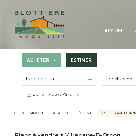
M
ACCUEIL
A
T
ACHETER
ESTIMER
Type de bien
Localisation
De l'ancien
33140 - Villenave-d'Ornon
AGENCE IMMOBILIÈRE À TALENCE
VENTE
VILLENAVE D ORN
Biens à vendre à Villenave-D-Ornon