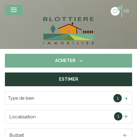
0
FR
ACHETER
ESTIMER
De l'ancien
Type de bien
1
1
Localisation
Budget