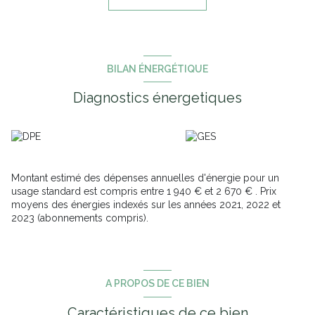
La partie nuit développe 3 chambres de bonne taille, une salle
de bains et un wc indépendant. Un garage de 15 m² complète le
tout.
Des travaux intérieurs sont à prévoir offrant un très beau
potentiel à cette maison.
BILAN ÉNERGÉTIQUE
Diagnostics énergetiques
Montant estimé des dépenses annuelles d'énergie pour un
usage standard est compris entre 1 940 € et 2 670 € . Prix
moyens des énergies indexés sur les années 2021, 2022 et
2023 (abonnements compris).
A PROPOS DE CE BIEN
Caractéristiques de ce bien