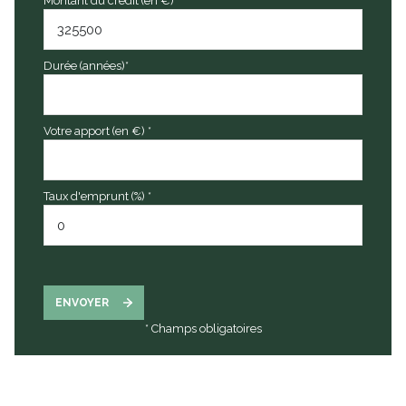
Montant du crédit (en €)*
Durée (années)*
Votre apport (en €) *
Taux d'emprunt (%) *
ENVOYER
* Champs obligatoires