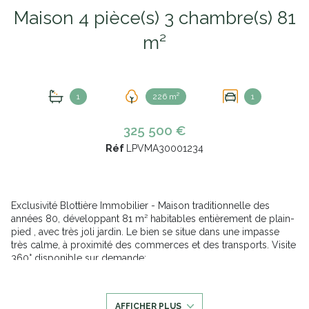
Maison 4 pièce(s) 3 chambre(s) 81
m²
1
226 m²
1
325 500 €
Réf
LPVMA30001234
Exclusivité Blottière Immobilier - Maison traditionnelle des
années 80, développant 81 m² habitables entièrement de plain-
pied , avec très joli jardin. Le bien se situe dans une impasse
très calme, à proximité des commerces et des transports. Visite
360° disponible sur demande;
Vous profiterez d'un lumineux séjour donnant sur un jardin
ensoleillé de 110 m² avec accès inépendant sur la rue. Cuisine
séparée pouvant être ouverte sur le salon.
AFFICHER PLUS