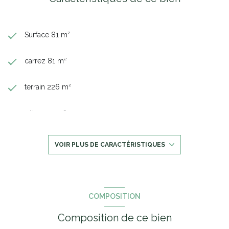
Surface 81 m²
carrez 81 m²
terrain 226 m²
séjour 25 m²
3 chambre(s)
VOIR PLUS DE CARACTÉRISTIQUES
1 salle(s) de bain
construit en 1984
COMPOSITION
Composition de ce bien
cuisine séparée (équipée)