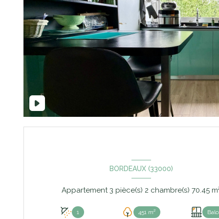
BORDEAUX (33000)
Appartement 3 pièce(s) 2 chambre(s)
1
451 m²
Bal