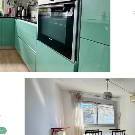
 70.45 m²
con