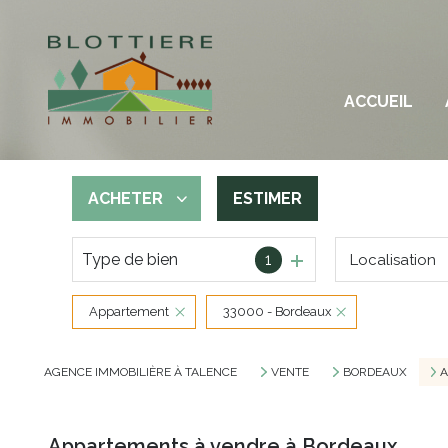
M
ACCUEIL
A
T
ACHETER
ESTIMER
Type de bien
1
Localisation
De l'ancien
Appartement
33000 - Bordeaux
AGENCE IMMOBILIÈRE À TALENCE
VENTE
BORDEAUX
A
Appartements à vendre à Bordeaux