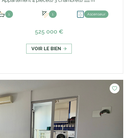
Appartement 4 pièce(s) 3 chambre(s) 111 m²
1
1
Ascenseur
525 000 €
VOIR LE BIEN