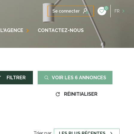
0
Se connecter
FR
L'AGENCE
CONTACTEZ-NOUS
OS SOLUTIONS
FILTRER
VOIR LES
6
ANNONCES
RÉINITIALISER
Trier par
LES PLUS RÉCENTES